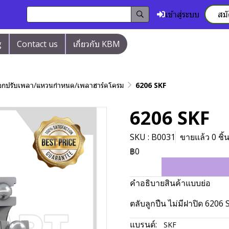
เข้าสู่ระบบ
สม
g
Contact us
เกี่ยวกับ KBM
/ปลอกปรับเพลา/แหวนกำหนด/เพลาฮาร์ดโครม
6206 SKF
6206 SKF
SKU : B0031
ขายแล้ว 0 ชิ้
฿0
คำอธิบายสินค้าแบบย่อ
ตลับลูกปืน ไม่มีฝาปิด 6206 
แบรนด์:
SKF