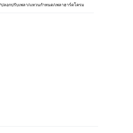
กปืน/ปลอกปรับเพลา/แหวนกำหนด/เพลาฮาร์ดโครม