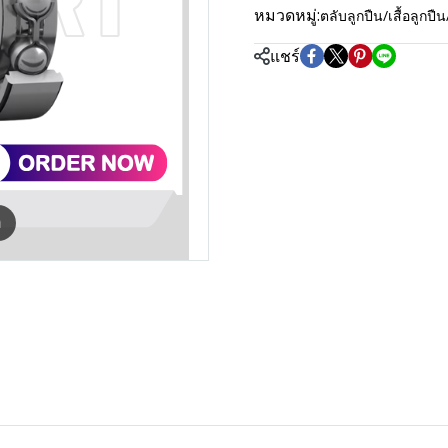
หมวดหมู่:
ตลับลูกปืน/เสื้อลู
แชร์
m