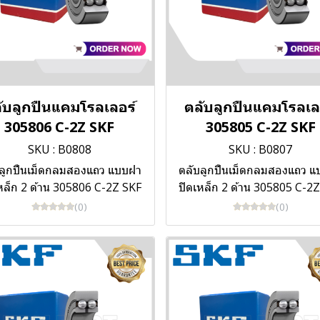
ับลูกปืนแคมโรลเลอร์
ตลับลูกปืนแคมโรลเล
305806 C-2Z SKF
305805 C-2Z SKF
SKU : B0808
SKU : B0807
บลูกปืนเม็ดกลมสองแถว แบบฝา
ตลับลูกปืนเม็ดกลมสองแถว แ
หล็ก 2 ด้าน 305806 C-2Z SKF
ปิดเหล็ก 2 ด้าน 305805 C-2
(0)
(0)