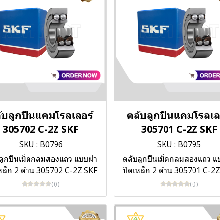
ับลูกปืนแคมโรลเลอร์
ตลับลูกปืนแคมโรลเล
305702 C-2Z SKF
305701 C-2Z SKF
SKU : B0796
SKU : Bฺ0795
บลูกปืนเม็ดกลมสองแถว แบบฝา
ตลับลูกปืนเม็ดกลมสองแถว แ
หล็ก 2 ด้าน 305702 C-2Z SKF
ปิดเหล็ก 2 ด้าน 305701 C-2
(0)
(0)