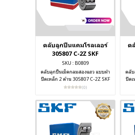
ตลับลูกปืนแคมโรลเลอร์
ตล
305807 C-2Z SKF
SKU : B0809
ตลับลูกปืนเม็ดกลมสองแถว แบบฝา
ตลั
ปิดเหล็ก 2 ด้าน 305807 C-2Z SKF
ปิดเ
(0)