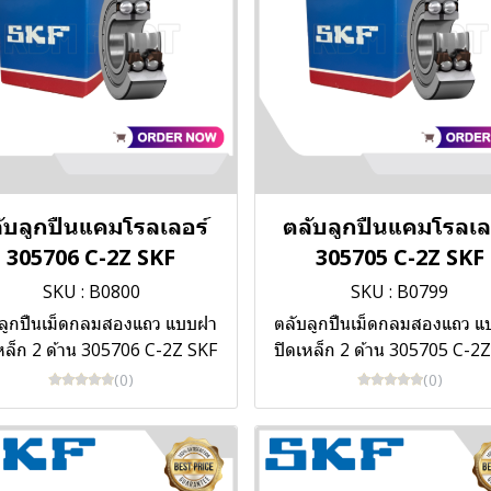
ับลูกปืนแคมโรลเลอร์
ตลับลูกปืนแคมโรลเล
305706 C-2Z SKF
305705 C-2Z SKF
SKU : B0800
SKU : B0799
บลูกปืนเม็ดกลมสองแถว แบบฝา
ตลับลูกปืนเม็ดกลมสองแถว แ
หล็ก 2 ด้าน 305706 C-2Z SKF
ปิดเหล็ก 2 ด้าน 305705 C-2
(0)
(0)