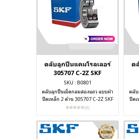
ตลับลูกปืนแคมโรลเลอร์
ตล
305707 C-2Z SKF
SKU : B0801
ตลับลูกปืนเม็ดกลมสองแถว แบบฝา
ตลั
ปิดเหล็ก 2 ด้าน 305707 C-2Z SKF
ปิดเ
(0)