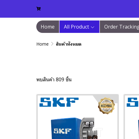
Home
All Product
Order Trackin
Home
สินค้าทั้งหมด
พบสินค้า 809 ชิ้น