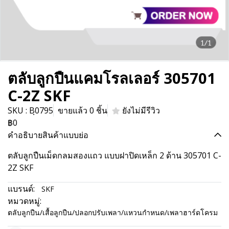
1/1
ตลับลูกปืนแคมโรลเลอร์ 305701
C-2Z SKF
SKU : Bฺ0795
ขายแล้ว 0 ชิ้น
ยังไม่มีรีวิว
฿0
คำอธิบายสินค้าแบบย่อ
ตลับลูกปืนเม็ดกลมสองแถว แบบฝาปิดเหล็ก 2 ด้าน 305701 C-
2Z SKF
แบรนด์:
SKF
หมวดหมู่:
ตลับลูกปืน/เสื้อลูกปืน/ปลอกปรับเพลา/แหวนกำหนด/เพลาฮาร์ดโครม