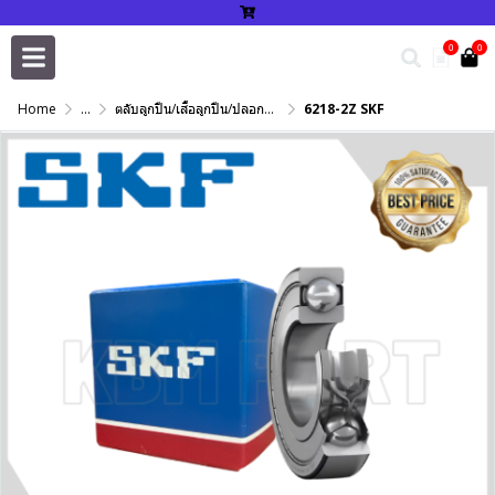
0
0
Home
...
ตลับลูกปืน/เสื้อลูกปืน/ปลอกปรับเพลา/แหวนกำหนด/เพลาฮาร์ดโครม
6218-2Z SKF