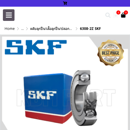
0
0
Home
...
ตลับลูกปืน/เสื้อลูกปืน/ปลอกปรับเพลา/แหวนกำหนด/เพลาฮาร์ดโครม
6308-2Z SKF