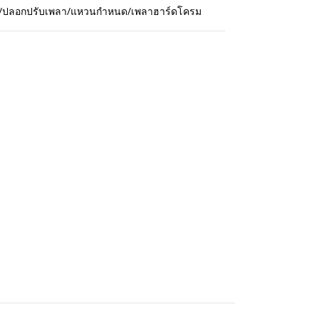
กปืน/ปลอกปรับเพลา/แหวนกำหนด/เพลาฮาร์ดโครม