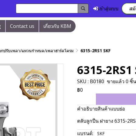
เข้าสู่ระบบ
สม
g
Contact us
เกี่ยวกับ KBM
/ปลอกปรับเพลา/แหวนกำหนด/เพลาฮาร์ดโครม
6315-2RS1 SKF
6315-2RS1
SKU : B0180
ขายแล้ว 0 ชิ้
฿0
คำอธิบายสินค้าแบบย่อ
ตลับลูกปืน ฝายาง 6315-2R
แบรนด์:
SKF