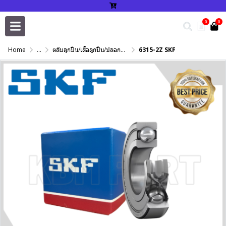
0
0
Home
...
ตลับลูกปืน/เสื้อลูกปืน/ปลอกปรับเพลา/แหวนกำหนด/เพลาฮาร์ดโครม
6315-2Z SKF