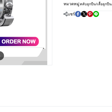
หมวดหมู่:
ตลับลูกปืน/เสื้อลู
แชร์
m