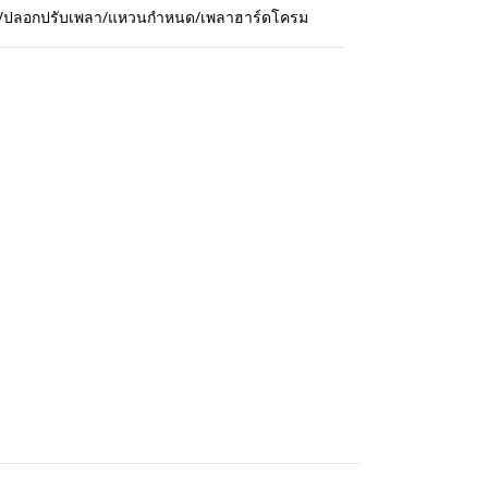
กปืน/ปลอกปรับเพลา/แหวนกำหนด/เพลาฮาร์ดโครม