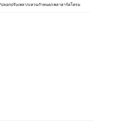
กปืน/ปลอกปรับเพลา/แหวนกำหนด/เพลาฮาร์ดโครม