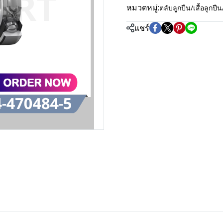
หมวดหมู่:
ตลับลูกปืน/เสื้อลู
แชร์