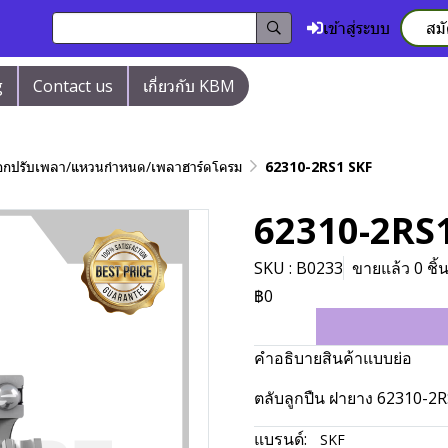
เข้าสู่ระบบ
สม
g
Contact us
เกี่ยวกับ KBM
/ปลอกปรับเพลา/แหวนกำหนด/เพลาฮาร์ดโครม
62310-2RS1 SKF
62310-2RS
SKU : B0233
ขายแล้ว 0 ชิ้
฿0
คำอธิบายสินค้าแบบย่อ
ตลับลูกปืน ฝายาง 62310-2
แบรนด์:
SKF