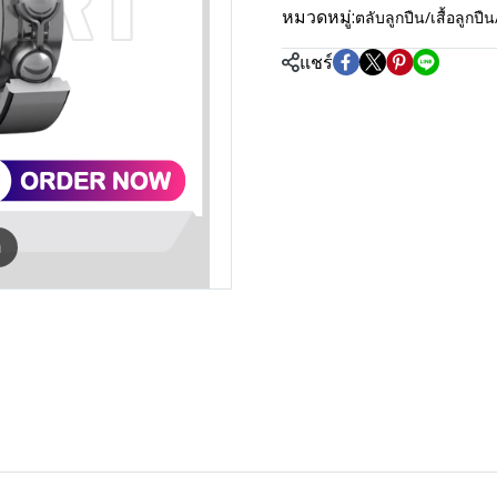
หมวดหมู่:
ตลับลูกปืน/เสื้อลู
แชร์
m