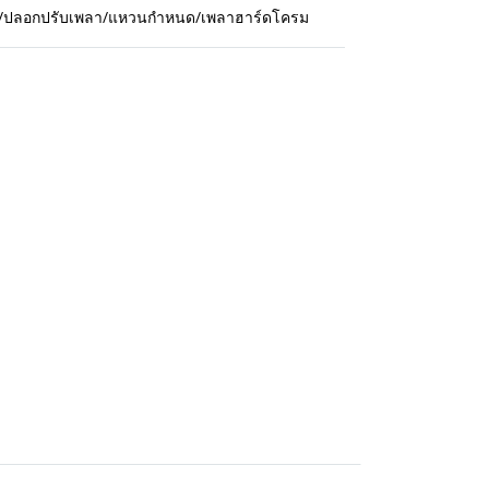
กปืน/ปลอกปรับเพลา/แหวนกำหนด/เพลาฮาร์ดโครม