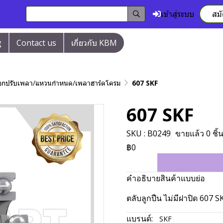
เข้าสู่ระบบ
สม
g
Contact us
เกี่ยวกับ KBM
/ปลอกปรับเพลา/แหวนกำหนด/เพลาฮาร์ดโครม
607 SKF
607 SKF
SKU : B0249
ขายแล้ว 0 ชิ้
฿0
คำอธิบายสินค้าแบบย่อ
ตลับลูกปืน ไม่มีฝาปิด 607 S
แบรนด์:
SKF