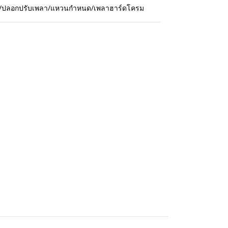
กปืน/ปลอกปรับเพลา/แหวนกำหนด/เพลาฮาร์ดโครม