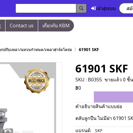
เข้าสู่ระบบ
สม
g
Contact us
เกี่ยวกับ KBM
/ปลอกปรับเพลา/แหวนกำหนด/เพลาฮาร์ดโครม
61901 SKF
61901 SKF
SKU : B0355
ขายแล้ว 0 ชิ้
฿0
คำอธิบายสินค้าแบบย่อ
ตลับลูกปืน ไม่มีฝา 61901 S
แบรนด์:
SKF