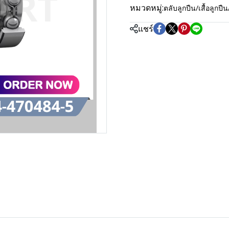
หมวดหมู่:
ตลับลูกปืน/เสื้อลู
แชร์