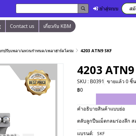
เข้าสู่ระบบ
สม
g
Contact us
เกี่ยวกับ KBM
/ปลอกปรับเพลา/แหวนกำหนด/เพลาฮาร์ดโครม
4203 ATN9 SKF
4203 ATN9
SKU : B0391
ขายแล้ว 0 ชิ้
฿0
คำอธิบายสินค้าแบบย่อ
ตลับลูกปืนเม็ดกลมร่องลึก
แบรนด์:
SKF