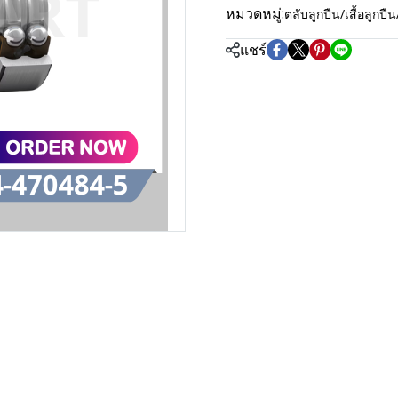
หมวดหมู่:
ตลับลูกปืน/เสื้อลู
แชร์