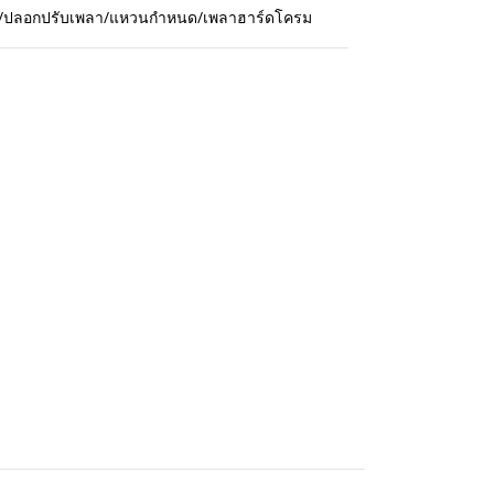
กปืน/ปลอกปรับเพลา/แหวนกำหนด/เพลาฮาร์ดโครม