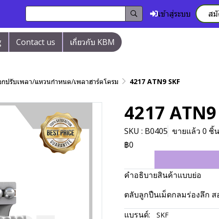
เข้าสู่ระบบ
สม
g
Contact us
เกี่ยวกับ KBM
/ปลอกปรับเพลา/แหวนกำหนด/เพลาฮาร์ดโครม
4217 ATN9 SKF
4217 ATN9
SKU : B0405
ขายแล้ว 0 ชิ้
฿0
คำอธิบายสินค้าแบบย่อ
ตลับลูกปืนเม็ดกลมร่องลึก
แบรนด์:
SKF