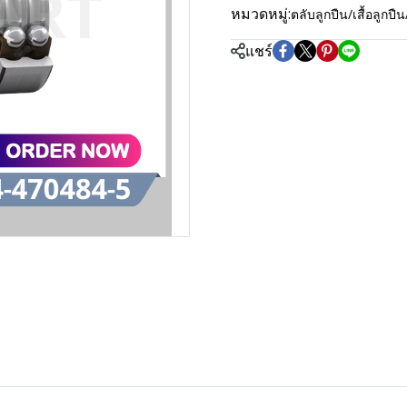
หมวดหมู่:
ตลับลูกปืน/เสื้อลู
แชร์