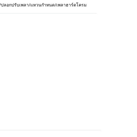
กปืน/ปลอกปรับเพลา/แหวนกำหนด/เพลาฮาร์ดโครม