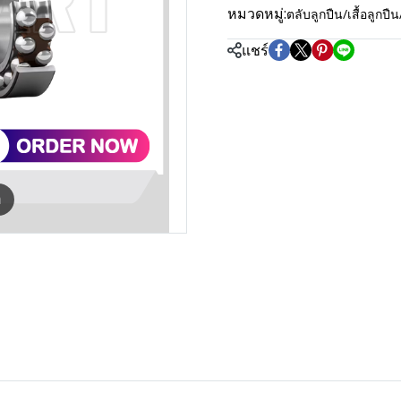
หมวดหมู่:
ตลับลูกปืน/เสื้อลู
แชร์
m