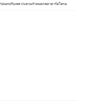
กปืน/ปลอกปรับเพลา/แหวนกำหนด/เพลาฮาร์ดโครม