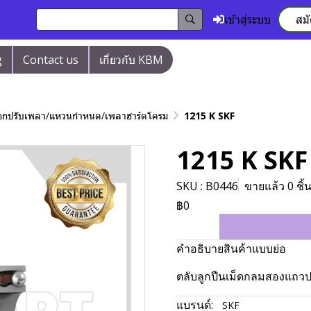
เข้าสู่ระบบ
สม
g
Contact us
เกี่ยวกับ KBM
/ปลอกปรับเพลา/แหวนกำหนด/เพลาฮาร์ดโครม
1215 K SKF
1215 K SKF
SKU : B0446
ขายแล้ว 0 ชิ้
฿0
คำอธิบายสินค้าแบบย่อ
ตลับลูกปืนเม็ดกลมสองแถวปร
แบรนด์:
SKF