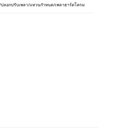
กปืน/ปลอกปรับเพลา/แหวนกำหนด/เพลาฮาร์ดโครม