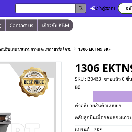
เข้าสู่ระบบ
สม
g
Contact us
เกี่ยวกับ KBM
/ปลอกปรับเพลา/แหวนกำหนด/เพลาฮาร์ดโครม
1306 EKTN9 SKF
1306 EKTN
SKU : B0463
ขายแล้ว 0 ชิ้
฿0
คำอธิบายสินค้าแบบย่อ
ตลับลูกปืนเม็ดกลมสองแถวปร
แบรนด์:
SKF