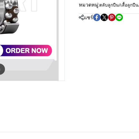
หมวดหมู่:
ตลับลูกปืน/เสื้อลู
แชร์
m