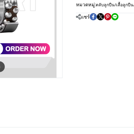
หมวดหมู่:
ตลับลูกปืน/เสื้อลู
แชร์
m