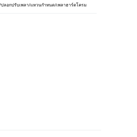
กปืน/ปลอกปรับเพลา/แหวนกำหนด/เพลาฮาร์ดโครม