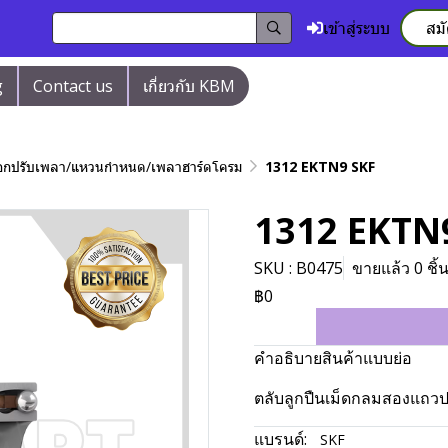
เข้าสู่ระบบ
สม
g
Contact us
เกี่ยวกับ KBM
/ปลอกปรับเพลา/แหวนกำหนด/เพลาฮาร์ดโครม
1312 EKTN9 SKF
1312 EKTN
SKU : B0475
ขายแล้ว 0 ชิ้
฿0
คำอธิบายสินค้าแบบย่อ
ตลับลูกปืนเม็ดกลมสองแถวปร
แบรนด์:
SKF