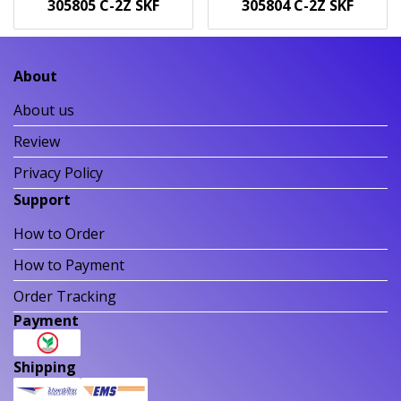
305805 C-2Z SKF
305804 C-2Z SKF
About
About us
Review
Privacy Policy
Support
How to Order
How to Payment
Order Tracking
Payment
Shipping