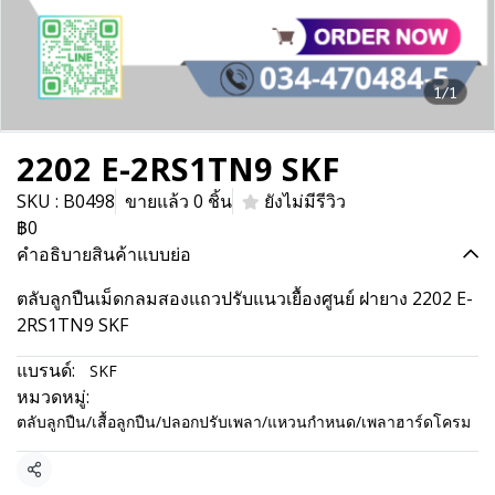
1/1
2202 E-2RS1TN9 SKF
SKU : B0498
ขายแล้ว 0 ชิ้น
ยังไม่มีรีวิว
฿0
คำอธิบายสินค้าแบบย่อ
ตลับลูกปืนเม็ดกลมสองแถวปรับแนวเยื้องศูนย์ ฝายาง 2202 E-
2RS1TN9 SKF
แบรนด์:
SKF
หมวดหมู่:
ตลับลูกปืน/เสื้อลูกปืน/ปลอกปรับเพลา/แหวนกำหนด/เพลาฮาร์ดโครม
แชร์