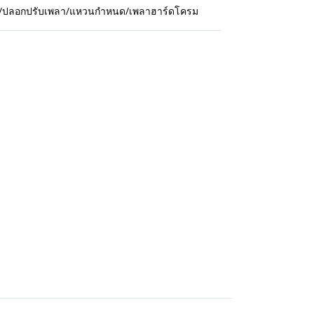
กปืน/ปลอกปรับเพลา/แหวนกำหนด/เพลาฮาร์ดโครม