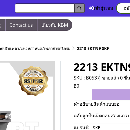
เข้าสู่ระบบ
สม
g
Contact us
เกี่ยวกับ KBM
/ปลอกปรับเพลา/แหวนกำหนด/เพลาฮาร์ดโครม
2213 EKTN9 SKF
2213 EKTN
SKU : B0537
ขายแล้ว 0 ชิ้
฿0
คำอธิบายสินค้าแบบย่อ
ตลับลูกปืนเม็ดกลมสองแถวปร
แบรนด์:
SKF