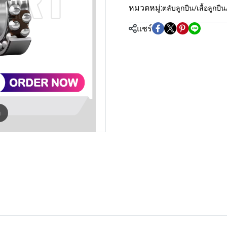
หมวดหมู่:
ตลับลูกปืน/เสื้อลู
แชร์
m