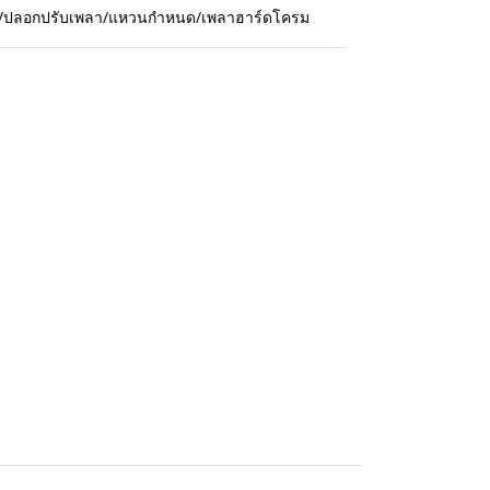
กปืน/ปลอกปรับเพลา/แหวนกำหนด/เพลาฮาร์ดโครม