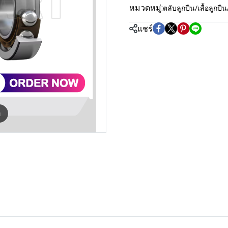
หมวดหมู่:
ตลับลูกปืน/เสื้อลู
แชร์
m