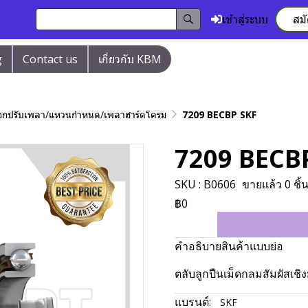
เข้าสู่ระบบ
สม
g
Contact us
เกี่ยวกับ KBM
/ปลอกปรับเพลา/แหวนกำหนด/เพลาฮาร์ดโครม
7209 BECBP SKF
7209 BECB
SKU : B0606
ขายแล้ว 0 ชิ้
฿0
คำอธิบายสินค้าแบบย่อ
ตลับลูกปืนเม็ดกลมสัมผัสเชิ
แบรนด์:
SKF