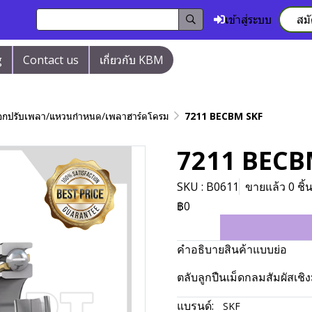
เข้าสู่ระบบ
สม
g
Contact us
เกี่ยวกับ KBM
/ปลอกปรับเพลา/แหวนกำหนด/เพลาฮาร์ดโครม
7211 BECBM SKF
7211 BECB
SKU : B0611
ขายแล้ว 0 ชิ้
฿0
คำอธิบายสินค้าแบบย่อ
ตลับลูกปืนเม็ดกลมสัมผัสเช
แบรนด์:
SKF