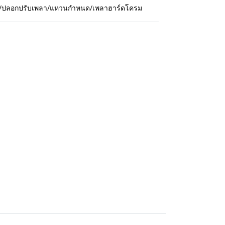
กปืน/ปลอกปรับเพลา/แหวนกำหนด/เพลาฮาร์ดโครม