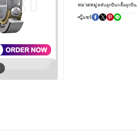
หมวดหมู่:
ตลับลูกปืน/เสื้อลู
แชร์
m