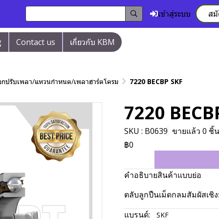
เข้าสู่ระบบ
สม
g
Contact us
เกี่ยวกับ KBM
/ปลอกปรับเพลา/แหวนกำหนด/เพลาฮาร์ดโครม
7220 BECBP SKF
7220 BECB
SKU : B0639
ขายแล้ว 0 ชิ้
฿0
คำอธิบายสินค้าแบบย่อ
ตลับลูกปืนเม็ดกลมสัมผัสเชิ
แบรนด์:
SKF