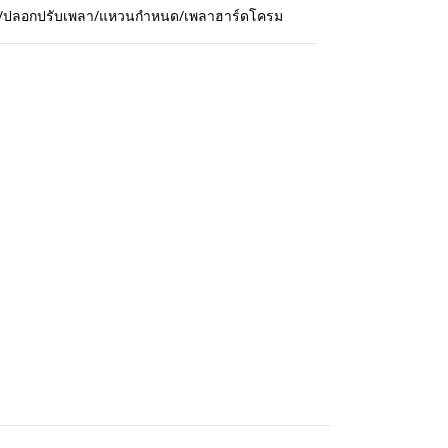
กปืน/ปลอกปรับเพลา/แหวนกำหนด/เพลาฮาร์ดโครม