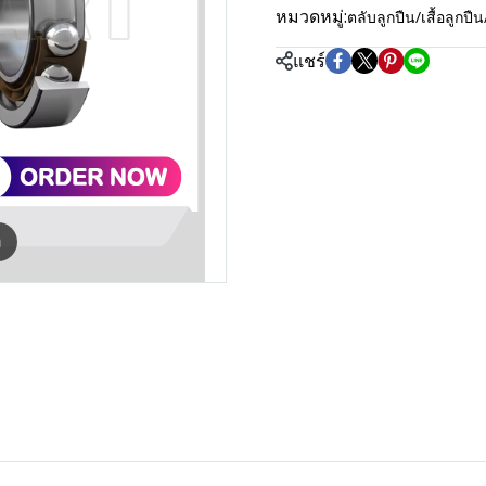
หมวดหมู่:
ตลับลูกปืน/เสื้อลู
แชร์
m