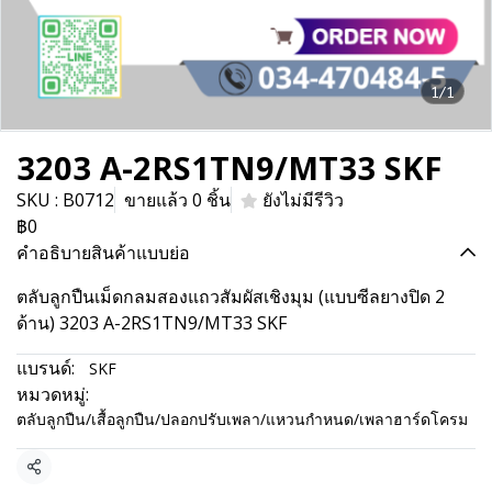
1/1
3203 A-2RS1TN9/MT33 SKF
SKU : B0712
ขายแล้ว 0 ชิ้น
ยังไม่มีรีวิว
฿0
คำอธิบายสินค้าแบบย่อ
ตลับลูกปืนเม็ดกลมสองแถวสัมผัสเชิงมุม (แบบซีลยางปิด 2
ด้าน) 3203 A-2RS1TN9/MT33 SKF
แบรนด์:
SKF
หมวดหมู่:
ตลับลูกปืน/เสื้อลูกปืน/ปลอกปรับเพลา/แหวนกำหนด/เพลาฮาร์ดโครม
แชร์