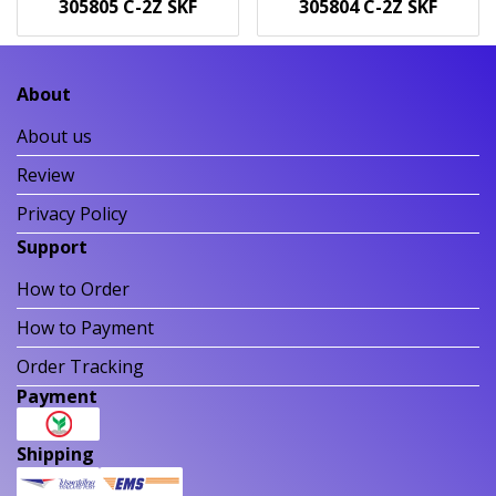
305805 C-2Z SKF
305804 C-2Z SKF
About
About us
Review
Privacy Policy
Support
How to Order
How to Payment
Order Tracking
Payment
Shipping