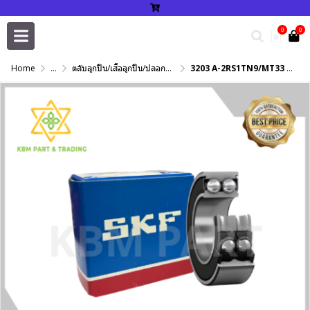
0
0
Home
...
ตลับลูกปืน/เสื้อลูกปืน/ปลอกปรับเพลา/แหวนกำหนด/เพลาฮาร์ดโครม
3203 A-2RS1TN9/MT33 SKF