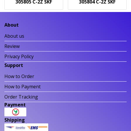
305805 C-2Z SKF
305804 C-2Z SKF
About
About us
Review
Privacy Policy
Support
How to Order
How to Payment
Order Tracking
Payment
Shipping