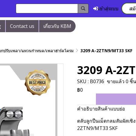
เข้าสู่ระบบ
สม
g
Contact us
เกี่ยวกับ KBM
/ปลอกปรับเพลา/แหวนกำหนด/เพลาฮาร์ดโครม
3209 A-2ZTN9/MT33 SKF
3209 A-2Z
SKU : B0736
ขายแล้ว 0 ชิ้
฿0
คำอธิบายสินค้าแบบย่อ
ตลับลูกปืนเม็ดกลมสัมผัสเชิ
2ZTN9/MT33 SKF