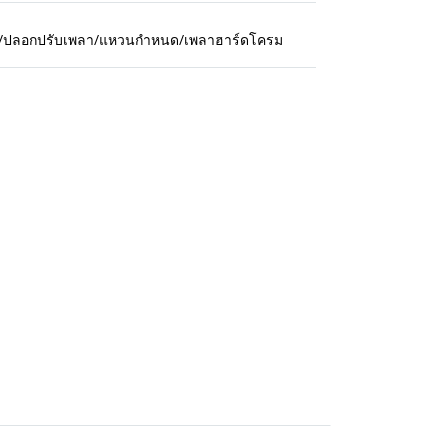
กปืน/ปลอกปรับเพลา/แหวนกำหนด/เพลาฮาร์ดโครม