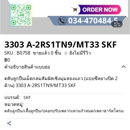
1/1
3303 A-2RS1TN9/MT33 SKF
SKU : B0758
ขายแล้ว 0 ชิ้น
ยังไม่มีรีวิว
฿0
คำอธิบายสินค้าแบบย่อ
ตลับลูกปืนเม็ดกลมสัมผัสเชิงมุมสองแถว (แบบซีลยางปิด 2
ด้าน) 3303 A-2RS1TN9/MT33 SKF
แบรนด์:
SKF
หมวดหมู่:
ตลับลูกปืน/เสื้อลูกปืน/ปลอกปรับเพลา/แหวนกำหนด/เพลาฮาร์ดโครม
แชร์