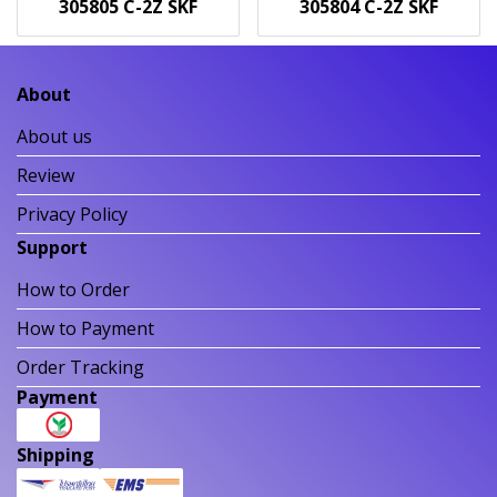
305805 C-2Z SKF
305804 C-2Z SKF
About
About us
Review
Privacy Policy
Support
How to Order
How to Payment
Order Tracking
Payment
Shipping