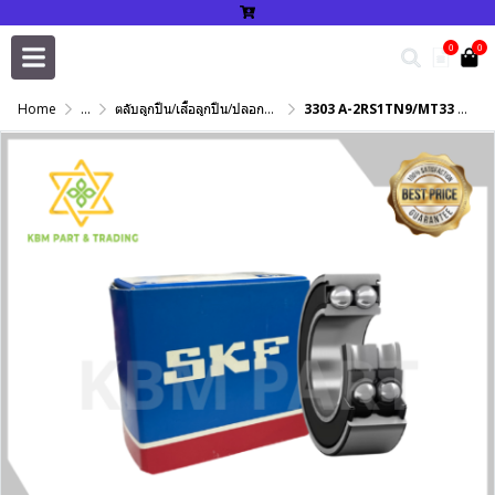
0
0
Home
...
ตลับลูกปืน/เสื้อลูกปืน/ปลอกปรับเพลา/แหวนกำหนด/เพลาฮาร์ดโครม
3303 A-2RS1TN9/MT33 SKF