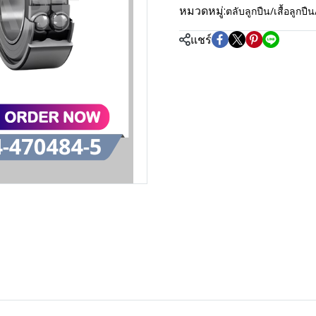
หมวดหมู่:
ตลับลูกปืน/เสื้อลู
แชร์