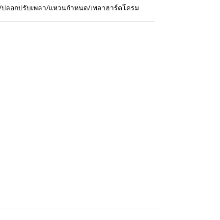
กปืน/ปลอกปรับเพลา/แหวนกำหนด/เพลาฮาร์ดโครม