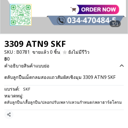
1/1
3309 ATN9 SKF
SKU : B0781
ขายแล้ว 0 ชิ้น
ยังไม่มีรีวิว
฿0
คำอธิบายสินค้าแบบย่อ
ตลับลูกปืนเม็ดกลมสองแถวสัมผัสเชิงมุม 3309 ATN9 SKF
แบรนด์:
SKF
หมวดหมู่:
ตลับลูกปืน/เสื้อลูกปืน/ปลอกปรับเพลา/แหวนกำหนด/เพลาฮาร์ดโครม
แชร์