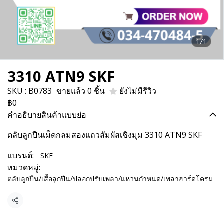
1/1
3310 ATN9 SKF
SKU : B0783
ขายแล้ว 0 ชิ้น
ยังไม่มีรีวิว
฿0
คำอธิบายสินค้าแบบย่อ
ตลับลูกปืนเม็ดกลมสองแถวสัมผัสเชิงมุม 3310 ATN9 SKF
แบรนด์:
SKF
หมวดหมู่:
ตลับลูกปืน/เสื้อลูกปืน/ปลอกปรับเพลา/แหวนกำหนด/เพลาฮาร์ดโครม
แชร์