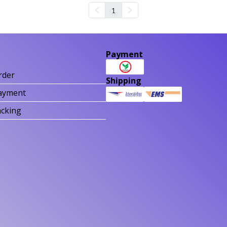
1
Payment
rder
Shipping
ayment
acking