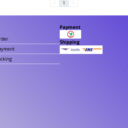
1
Payment
rder
Shipping
ayment
acking