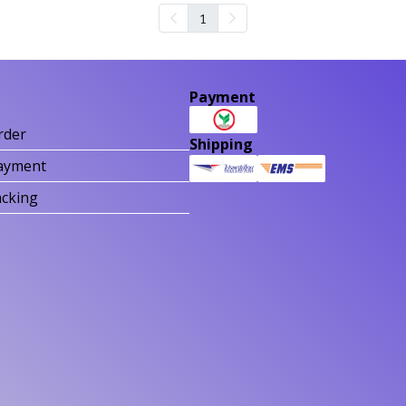
1
Payment
rder
Shipping
ayment
acking