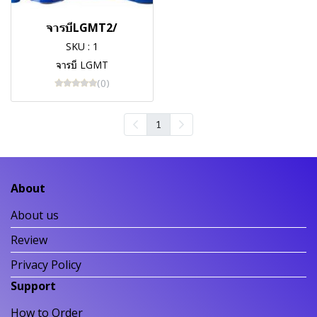
จารบีLGMT2/
SKU : 1
จารบี LGMT
(0)
1
About
About us
Review
Privacy Policy
Support
How to Order