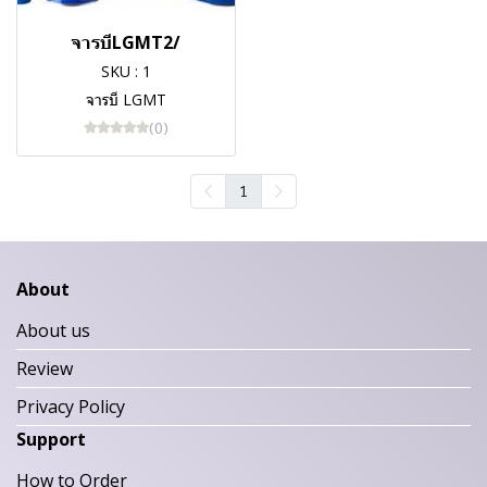
จารบีLGMT2/
SKU : 1
จารบี LGMT
(0)
1
About
About us
Review
Privacy Policy
Support
How to Order