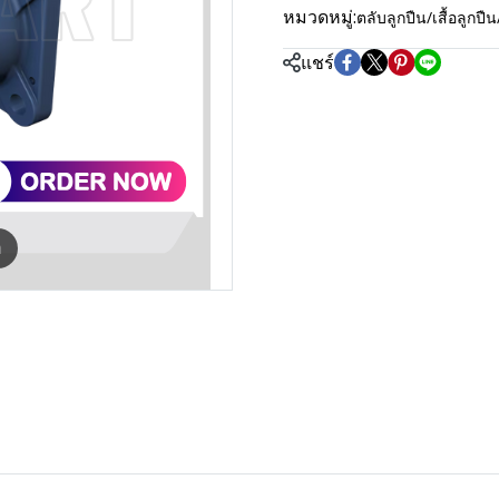
หมวดหมู่:
ตลับลูกปืน/เสื้อลู
แชร์
m