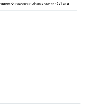
กปืน/ปลอกปรับเพลา/แหวนกำหนด/เพลาฮาร์ดโครม