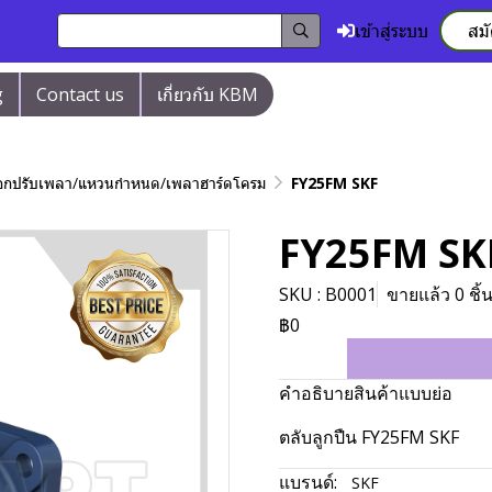
เข้าสู่ระบบ
สม
g
Contact us
เกี่ยวกับ KBM
/ปลอกปรับเพลา/แหวนกำหนด/เพลาฮาร์ดโครม
FY25FM SKF
FY25FM SK
SKU : B0001
ขายแล้ว 0 ชิ้
฿0
คำอธิบายสินค้าแบบย่อ
ตลับลูกปืน FY25FM SKF
แบรนด์:
SKF