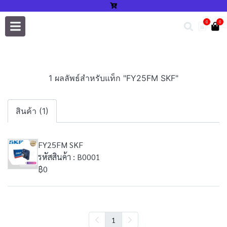
0
0
1 ผลลัพธ์สำหรับแท็ก "FY25FM SKF"
สินค้า (1)
FY25FM SKF
รหัสสินค้า : B0001
฿0
1