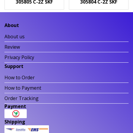
305805 C-2Z SKF
305804 C-2Z SKF
About
About us
Review
Privacy Policy
Support
How to Order
How to Payment
Order Tracking
Payment
Shipping