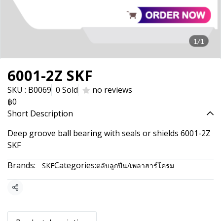
1/1
6001-2Z SKF
SKU : B0069
0 Sold
no reviews
฿0
Short Description
Deep groove ball bearing with seals or shields 6001-2Z
SKF
Brands:
Categories:
SKF
ตลับลูกปืน/เพลาฮาร์โครม
Share