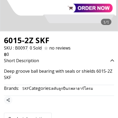
1/1
6015-2Z SKF
SKU : B0097
0 Sold
no reviews
฿0
Short Description
Deep groove ball bearing with seals or shields 6015-2Z
SKF
Brands:
Categories:
SKF
ตลับลูกปืน/เพลาฮาร์โครม
Share