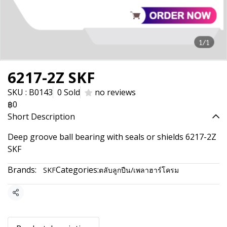
1/1
6217-2Z SKF
SKU : B0143
0 Sold
no reviews
฿0
Short Description
Deep groove ball bearing with seals or shields 6217-2Z
SKF
Brands:
Categories:
SKF
ตลับลูกปืน/เพลาฮาร์โครม
Share