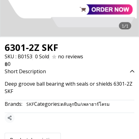
1/1
6301-2Z SKF
SKU : B0153
0 Sold
no reviews
฿0
Short Description
Deep groove ball bearing with seals or shields 6301-2Z
SKF
Brands:
Categories:
SKF
ตลับลูกปืน/เพลาฮาร์โครม
Share