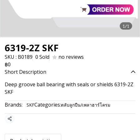
1/1
6319-2Z SKF
SKU : B0189
0 Sold
no reviews
฿0
Short Description
Deep groove ball bearing with seals or shields 6319-2Z
SKF
Brands:
Categories:
SKF
ตลับลูกปืน/เพลาฮาร์โครม
Share