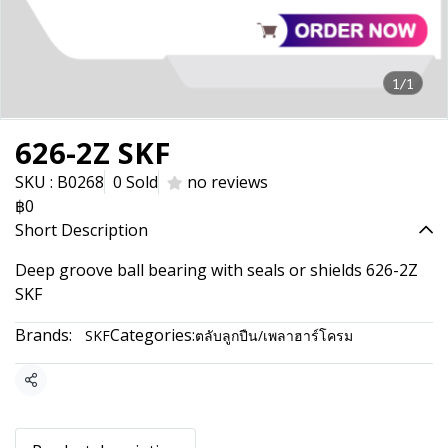
1/1
626-2Z SKF
SKU : B0268
0 Sold
no reviews
฿0
Short Description
Deep groove ball bearing with seals or shields 626-2Z
SKF
Brands:
Categories:
SKF
ตลับลูกปืน/เพลาฮาร์โครม
Share