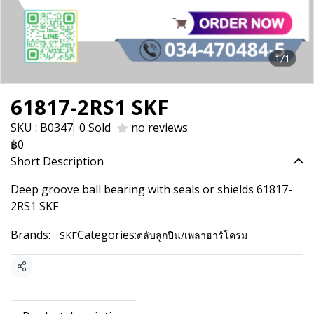
1/1
61817-2RS1 SKF
SKU : B0347
0 Sold
no reviews
฿0
Short Description
Deep groove ball bearing with seals or shields 61817-
2RS1 SKF
Brands:
Categories:
SKF
ตลับลูกปืน/เพลาฮาร์โครม
Share