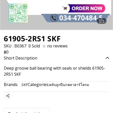
1/1
61905-2RS1 SKF
SKU : B0367
0 Sold
no reviews
฿0
Short Description
Deep groove ball bearing with seals or shields 61905-
2RS1 SKF
Brands:
Categories:
SKF
ตลับลูกปืน/เพลาฮาร์โครม
Share