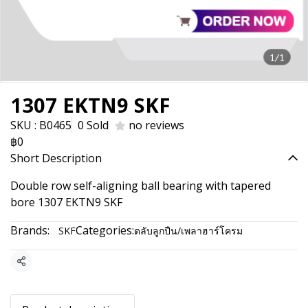
1/1
1307 EKTN9 SKF
SKU : B0465
0 Sold
no reviews
฿0
Short Description
Double row self-aligning ball bearing with tapered
bore 1307 EKTN9 SKF
Brands:
Categories:
SKF
ตลับลูกปืน/เพลาฮาร์โครม
Share