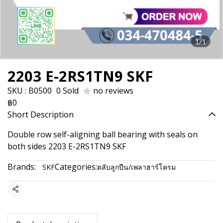
1/1
2203 E-2RS1TN9 SKF
SKU : B0500
0 Sold
no reviews
฿0
Short Description
Double row self-aligning ball bearing with seals on
both sides 2203 E-2RS1TN9 SKF
Brands:
Categories:
SKF
ตลับลูกปืน/เพลาฮาร์โครม
Share