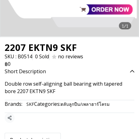
1/1
2207 EKTN9 SKF
SKU : B0514
0 Sold
no reviews
฿0
Short Description
Double row self-aligning ball bearing with tapered
bore 2207 EKTN9 SKF
Brands:
Categories:
SKF
ตลับลูกปืน/เพลาฮาร์โครม
Share