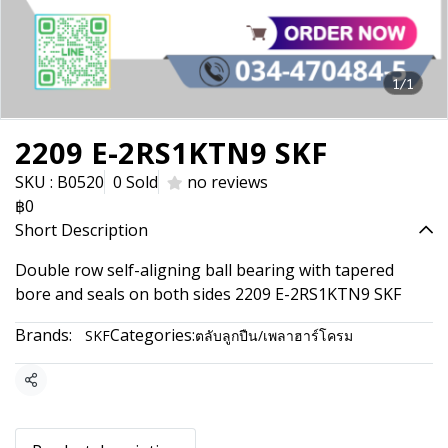
1/1
2209 E-2RS1KTN9 SKF
SKU : B0520
0 Sold
no reviews
฿0
Short Description
Double row self-aligning ball bearing with tapered
bore and seals on both sides 2209 E-2RS1KTN9 SKF
Brands:
Categories:
SKF
ตลับลูกปืน/เพลาฮาร์โครม
Share