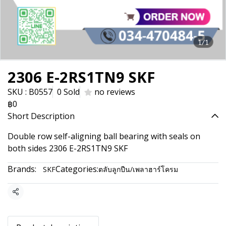
1/1
2306 E-2RS1TN9 SKF
SKU : B0557
0 Sold
no reviews
฿0
Short Description
Double row self-aligning ball bearing with seals on
both sides 2306 E-2RS1TN9 SKF
Brands:
Categories:
SKF
ตลับลูกปืน/เพลาฮาร์โครม
Share