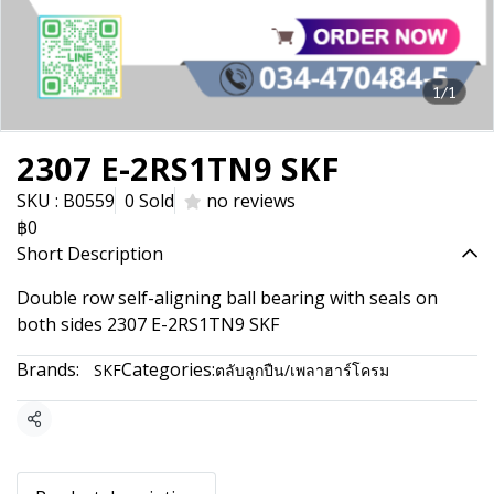
1/1
2307 E-2RS1TN9 SKF
SKU : B0559
0 Sold
no reviews
฿0
Short Description
Double row self-aligning ball bearing with seals on
both sides 2307 E-2RS1TN9 SKF
Brands:
Categories:
SKF
ตลับลูกปืน/เพลาฮาร์โครม
Share